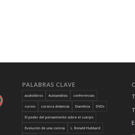
PALABRAS CLAVE
T
audiolibros
Autoanálisis
conferencias
cursos
cursos a distancia
Dianética
DVDs
T
El poder del pensamiento sobre el cuerpo
Evolución de una ciencia
L. Ronald Hubbard