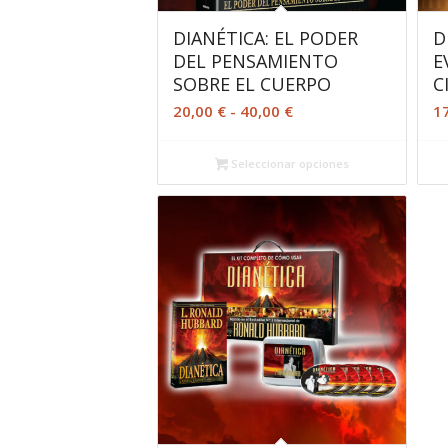
DIANÉTICA: EL PODER
D
DEL PENSAMIENTO
E
SOBRE EL CUERPO
C
Rango
20,00
€
-
40,00
€
1
de
precios:
Seleccionar opciones
desde
20,00 €
hasta
40,00 €